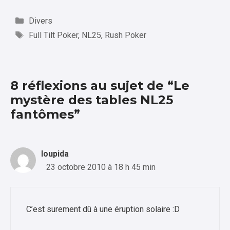
Catégories
Divers
Étiquettes
Full Tilt Poker
,
NL25
,
Rush Poker
8 réflexions au sujet de “Le
mystère des tables NL25
fantômes”
loupida
23 octobre 2010 à 18 h 45 min
C’est surement dû à une éruption solaire :D