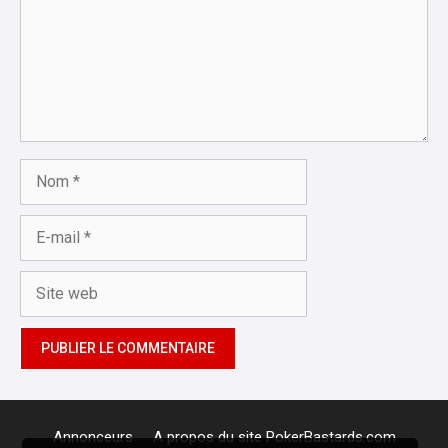
Nom
E-
mail
Site
web
Annonceurs
A propos du site PokerBastards.com