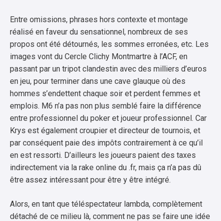
Entre omissions, phrases hors contexte et montage
réalisé en faveur du sensationnel, nombreux de ses
propos ont été détournés, les sommes erronées, etc. Les
images vont du Cercle Clichy Montmartre à l’ACF, en
passant par un tripot clandestin avec des milliers d’euros
en jeu, pour terminer dans une cave glauque où des
hommes s’endettent chaque soir et perdent femmes et
emplois. M6 n’a pas non plus semblé faire la différence
entre professionnel du poker et joueur professionnel. Car
Krys est également croupier et directeur de tournois, et
par conséquent paie des impôts contrairement à ce qu’il
en est ressorti. D’ailleurs les joueurs paient des taxes
indirectement via la rake online du .fr, mais ça n’a pas dû
être assez intéressant pour être y être intégré.
Alors, en tant que téléspectateur lambda, complètement
détaché de ce milieu là, comment ne pas se faire une idée