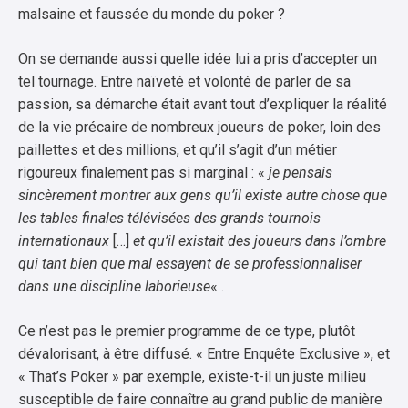
malsaine et faussée du monde du poker ?
On se demande aussi quelle idée lui a pris d’accepter un
tel tournage. Entre naïveté et volonté de parler de sa
passion, sa démarche était avant tout d’expliquer la réalité
de la vie précaire de nombreux joueurs de poker, loin des
paillettes et des millions, et qu’il s’agit d’un métier
rigoureux finalement pas si marginal : «
je pensais
sincèrement montrer aux gens qu’il existe autre chose que
les tables finales télévisées des grands tournois
internationaux
[…]
et qu’il existait des joueurs dans l’ombre
qui tant bien que mal essayent de se professionnaliser
dans une discipline laborieuse
« .
Ce n’est pas le premier programme de ce type, plutôt
dévalorisant, à être diffusé. « Entre Enquête Exclusive », et
« That’s Poker » par exemple, existe-t-il un juste milieu
susceptible de faire connaître au grand public de manière