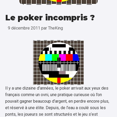
Le poker incompris ?
9 décembre 2011
par
TheKing
Il y a une dizaine d’années, le poker arrivait aux yeux des
français comme un ovni, une pratique curieuse où l’on
pouvait gagner beaucoup d’argent, en perdre encore plus,
et réservé à une élite. Depuis, de l’eau a coulé sous les
ponts, les joueurs se sont structurés et le jeu s’est