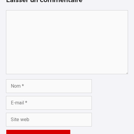
Commentaire
Nom
E-
mail
Site
web