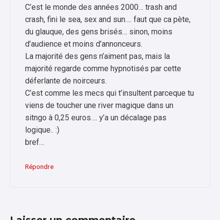
C’est le monde des années 2000… trash and
crash, fini le sea, sex and sun…. faut que ca pète,
du glauque, des gens brisés… sinon, moins
d’audience et moins d’annonceurs.
La majorité des gens n’aiment pas, mais la
majorité regarde comme hypnotisés par cette
déferlante de noirceurs.
C’est comme les mecs qui t’insultent parceque tu
viens de toucher une river magique dans un
sitngo à 0,25 euros…. y’a un décalage pas
logique.. :)
bref…
Répondre
Laisser un commentaire