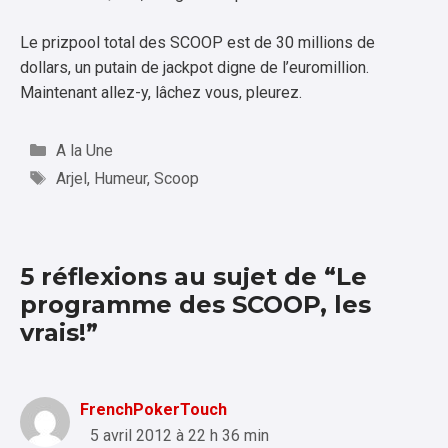
Le prizpool total des SCOOP est de 30 millions de
dollars, un putain de jackpot digne de l’euromillion.
Maintenant allez-y, lâchez vous, pleurez.
Catégories
A la Une
Étiquettes
Arjel
,
Humeur
,
Scoop
5 réflexions au sujet de “Le
programme des SCOOP, les
vrais!”
FrenchPokerTouch
5 avril 2012 à 22 h 36 min