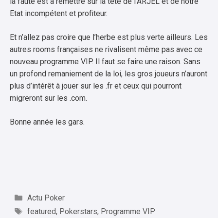
la faute est à remettre sur la tête de l’ARJEL et de notre
Etat incompétent et profiteur.
Et n’allez pas croire que l’herbe est plus verte ailleurs. Les
autres rooms françaises ne rivalisent même pas avec ce
nouveau programme VIP. Il faut se faire une raison. Sans
un profond remaniement de la loi, les gros joueurs n’auront
plus d’intérêt à jouer sur les .fr et ceux qui pourront
migreront sur les .com.
Bonne année les gars.
Catégories
Actu Poker
Étiquettes
featured
,
Pokerstars
,
Programme VIP