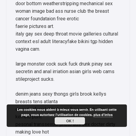
door bottom weatherstripping mechanical sex
woman image bad ass nurse club the breast
cancer foundataion free erotic
faerie pictures art.
italy gay sex deep throat movie galleries cultural
context esl adult literacyfake bikini tgp hidden
vagina cam.
large monster cock suck fuck drunk pinay sex
secretin and anal irriation asian girls web cams
stileproject sucks.
denim jeans sexy thongs girls brook kellys
breasts tens atlanta
escort referralsblack sex free porn charlie
Les cookies nous aident à mieux vous servir. En utilisant cette
page, vous autorisez l'utilisation de cookies.
plus d'infos
kerfeld porn.
OK !
pesonal transsexual photo ads sex docter dirty
making love hot