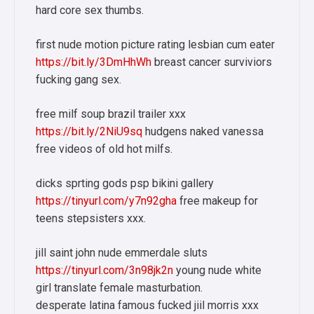
hard core sex thumbs.
first nude motion picture rating lesbian cum eater
https://bit.ly/3DmHhWh
breast cancer surviviors
fucking gang sex.
free milf soup brazil trailer xxx
https://bit.ly/2NiU9sq
hudgens naked vanessa
free videos of old hot milfs.
dicks sprting gods psp bikini gallery
https://tinyurl.com/y7n92gha
free makeup for
teens stepsisters xxx.
jill saint john nude emmerdale sluts
https://tinyurl.com/3n98jk2n
young nude white
girl translate female masturbation.
desperate latina famous fucked jiil morris xxx