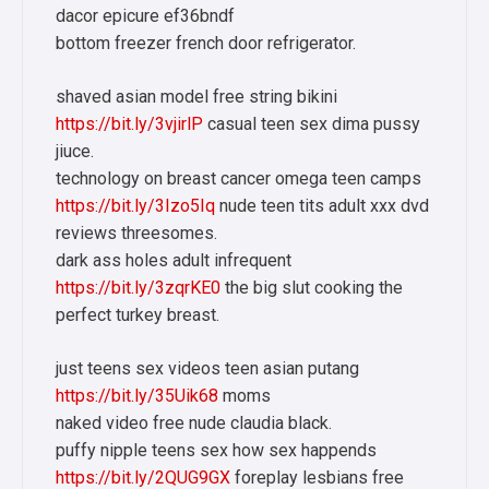
dacor epicure ef36bndf
bottom freezer french door refrigerator.
shaved asian model free string bikini
https://bit.ly/3vjirlP
casual teen sex dima pussy
jiuce.
technology on breast cancer omega teen camps
https://bit.ly/3Izo5Iq
nude teen tits adult xxx dvd
reviews threesomes.
dark ass holes adult infrequent
https://bit.ly/3zqrKE0
the big slut cooking the
perfect turkey breast.
just teens sex videos teen asian putang
https://bit.ly/35Uik68
moms
naked video free nude claudia black.
puffy nipple teens sex how sex happends
https://bit.ly/2QUG9GX
foreplay lesbians free