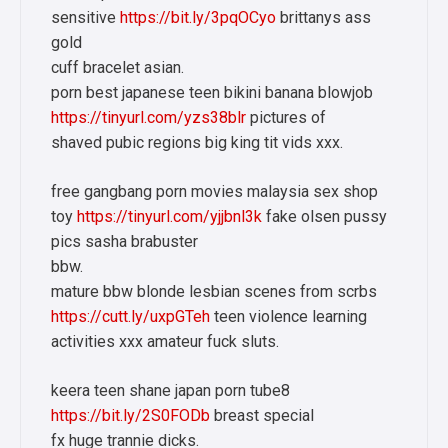
sensitive
https://bit.ly/3pqOCyo
brittanys ass
gold
cuff bracelet asian.
porn best japanese teen bikini banana blowjob
https://tinyurl.com/yzs38blr
pictures of
shaved pubic regions big king tit vids xxx.
free gangbang porn movies malaysia sex shop
toy
https://tinyurl.com/yjjbnl3k
fake olsen pussy
pics sasha brabuster
bbw.
mature bbw blonde lesbian scenes from scrbs
https://cutt.ly/uxpGTeh
teen violence learning
activities xxx amateur fuck sluts.
keera teen shane japan porn tube8
https://bit.ly/2S0FODb
breast special
fx huge trannie dicks.