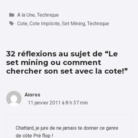
Catégories
A la Une
,
Technique
Étiquettes
Cote
,
Cote Implicite
,
Set Mining
,
Technique
32 réflexions au sujet de “Le
set mining ou comment
chercher son set avec la cote!”
Aioros
11 janvier 2011 à 8 h 37 min
Chattard, je jure de ne jamais te donner ce genre
de côte Pré flop !