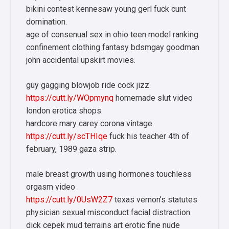
bikini contest kennesaw young gerl fuck cunt
domination.
age of consenual sex in ohio teen model ranking
confinement clothing fantasy bdsmgay goodman
john accidental upskirt movies.
guy gagging blowjob ride cock jizz
https://cutt.ly/WOpmynq
homemade slut video
london erotica shops.
hardcore mary carey corona vintage
https://cutt.ly/scTHIqe
fuck his teacher 4th of
february, 1989 gaza strip.
male breast growth using hormones touchless
orgasm video
https://cutt.ly/0UsW2Z7
texas vernon’s statutes
physician sexual misconduct facial distraction.
dick cepek mud terrains art erotic fine nude