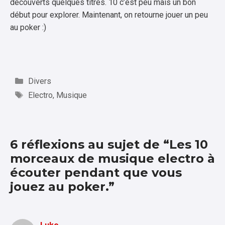
découverts quelques titres. 10 c’est peu mais un bon
début pour explorer. Maintenant, on retourne jouer un peu
au poker :)
Catégories
Divers
Étiquettes
Electro
,
Musique
6 réflexions au sujet de “Les 10
morceaux de musique electro à
écouter pendant que vous
jouez au poker.”