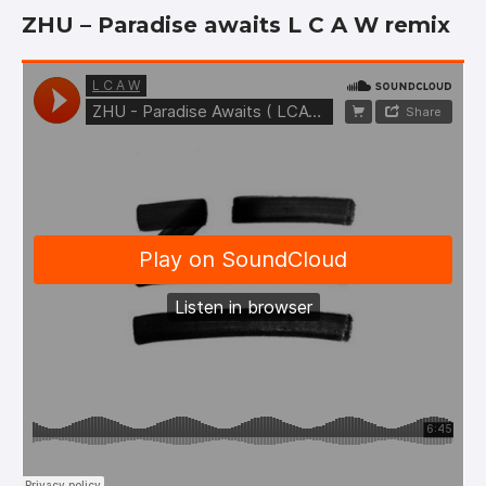
ZHU – Paradise awaits L C A W remix