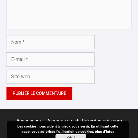
Nom
E-
mail
Site
web
Annonceurs
A propos du site PokerBastards.com
Les cookies nous aident à mieux vous servir. En utilisant cette
Contact
Devenir Contributeur
page, vous autorisez l'utilisation de cookies.
plus d'infos
OK !