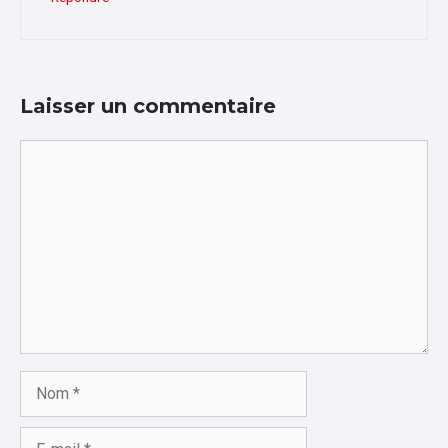
Laisser un commentaire
Commentaire
Nom
E-