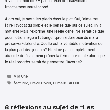
reviens à mon titre – par un relan de chauvinisme
franchement nauséabond.
Alors oui, je mets les pieds dans le plat. Oui, j’aime me
faire l’avocat du diable et je pense que sur ce sujet, il y a
matière! Mais j’exprime une réelle gène. Ne serait-ce que
pour notre image à l’étranger qu’on a déjà bien du mal à
préserver/défendre. Quelle est la véritable motivation de
la plus part des joueurs? N’est ce pas complétement
absurde de finalement prôner la fermeture totale alors que
le réel progrès serait de permettre l’inverse?
Catégories
A la Une
Étiquettes
featured
,
Grève Poker
,
Humeur
,
Sit Out
8 réflexions au sujet de “Les