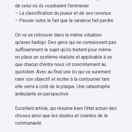
de celui où ils voudraient l’emmener
– La classification du joueur et de ses revenus
– Passer outre le fait que la variance fait perdre
On va se retrouver dans la même situation
qu’avec hadopi. Des gens qui ne connaissent pas
suffisamment le sujet qu’ils traitent pour même
en place un système réaliste et applicable à ce
que chacun d’entre nous vit concrètement au
quotidien. Avec au final une loi qui va surement
rater son objectif et inciter à la contourner tant
elle serra à coté de la plaque. Une catastrophe
ambulante en perspective.
Excellent article, qui résume bien l’état actuel des
choses ainsi que les doutes et craintes de la
communauté.