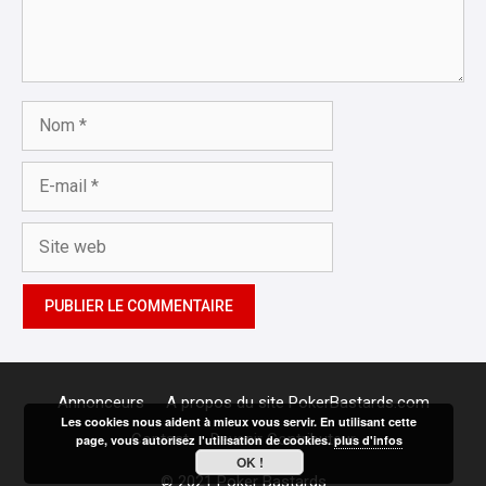
Nom
E-
mail
Site
web
Annonceurs
A propos du site PokerBastards.com
Les cookies nous aident à mieux vous servir. En utilisant cette
Contact
Devenir Contributeur
page, vous autorisez l'utilisation de cookies.
plus d'infos
OK !
© 2021 Poker Bastards