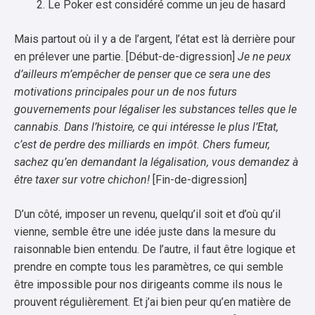
Le Poker est considéré comme un jeu de hasard
Mais partout où il y a de l’argent, l’état est là derrière pour
en prélever une partie. [Début-de-digression]
Je ne peux
d’ailleurs m’empêcher de penser que ce sera une des
motivations principales pour un de nos futurs
gouvernements pour légaliser les substances telles que le
cannabis. Dans l’histoire, ce qui intéresse le plus l’Etat,
c’est de perdre des milliards en impôt. Chers fumeur,
sachez qu’en demandant la légalisation, vous demandez à
être taxer sur votre chichon!
[Fin-de-digression]
D’un côté, imposer un revenu, quelqu’il soit et d’où qu’il
vienne, semble être une idée juste dans la mesure du
raisonnable bien entendu. De l’autre, il faut être logique et
prendre en compte tous les paramètres, ce qui semble
être impossible pour nos dirigeants comme ils nous le
prouvent régulièrement. Et j’ai bien peur qu’en matière de