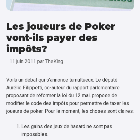
Les joueurs de Poker
vont-ils payer des
impôts?
11 juin 2011
par
TheKing
Voilà un débat qui s’annonce tumultueux. Le député
Aurélie Filippetti, co-auteur du rapport parlementaire
proposant de réformer la loi du 12 mai, propose de
modifier le code des impôts pour permettre de taxer les
joueurs de poker. Pour le moment, les choses sont claires:
Les gains des jeux de hasard ne sont pas
imposables.