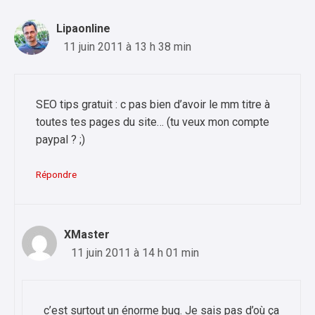
Lipaonline
11 juin 2011 à 13 h 38 min
SEO tips gratuit : c pas bien d’avoir le mm titre à
toutes tes pages du site… (tu veux mon compte
paypal ? ;)
Répondre
XMaster
11 juin 2011 à 14 h 01 min
c’est surtout un énorme bug. Je sais pas d’où ça