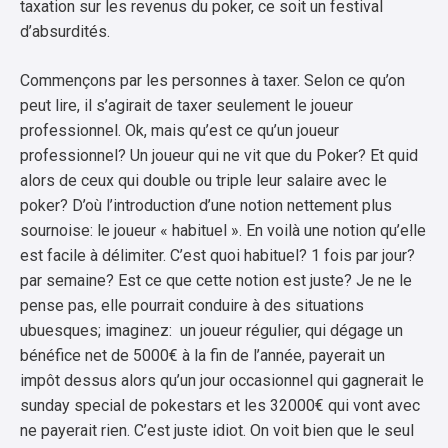
taxation sur les revenus du poker, ce soit un festival
d’absurdités.
Commençons par les personnes à taxer. Selon ce qu’on
peut lire, il s’agirait de taxer seulement le joueur
professionnel. Ok, mais qu’est ce qu’un joueur
professionnel? Un joueur qui ne vit que du Poker? Et quid
alors de ceux qui double ou triple leur salaire avec le
poker? D’où l’introduction d’une notion nettement plus
sournoise: le joueur « habituel ». En voilà une notion qu’elle
est facile à délimiter. C’est quoi habituel? 1 fois par jour?
par semaine? Est ce que cette notion est juste? Je ne le
pense pas, elle pourrait conduire à des situations
ubuesques; imaginez: un joueur régulier, qui dégage un
bénéfice net de 5000€ à la fin de l’année, payerait un
impôt dessus alors qu’un jour occasionnel qui gagnerait le
sunday special de pokestars et les 32000€ qui vont avec
ne payerait rien. C’est juste idiot. On voit bien que le seul