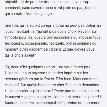
objectif est de prendre des tunes, sans savoir trop
comment, sans savoir trop si c’est juste ou pas, tout ce
qui compte c’est d’engranger.
Une fois qu’ils auront compris qu’on ne peut pas définir un
joueur habituel, ils n’auront plus que 2 choix: Revenir sur
l’impôts pour les joueurs professionnels ou imposer tous
les joueurs, occasionnels, habituels, professionnels du
moment qu’ils gagnent de l’argent. Et que croyez vous
qu’ils choisissent?
Ok, donc d’ici quelques temps – ne vous faites pas
l’illusion – nous payerons tous des impôts sur les
revenus générés par le Poker. Très bien. Mais comment
calculer? Sur quelle base notre cher État nous demandera-
t-il de calculer la poker-taxe? Parce que tous les joueurs
le savent – gagner au poker, c’est aussi perdre au poker! Il
faudrait donc tenir une comptabilité précise des sommes