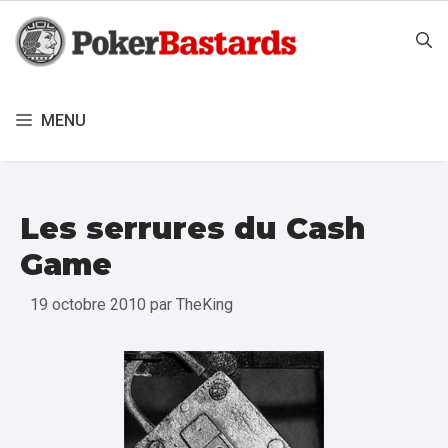
Aller
au
contenu
MENU
Les serrures du Cash
Game
19 octobre 2010
par
TheKing