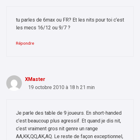
tu parles de 6max ou FR? Et les nits pour toi c’est
les mecs 16/12 ou 9/7 ?
Répondre
XMaster
19 octobre 2010 à 18 h 21 min
Je parle des table de 9 joueurs. En short-handed
c’est beaucoup plus agressif. Et quand je dis nit,
c’est vraiment gros nit genre un range
AA,KK,QQ,AK,AQ. Le reste de façon exceptionnel,