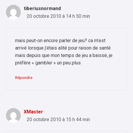
tiberiusnormand
20 octobre 2010 à 14 h 50 min
mais peut-on encore parler de jeu? ca m’est
arrivé lorsque j’étais alité pour raison de santé
mais depuis que mon temps de jeu a baissé, je
préfère « gambler » un peu plus
Répondre
XMaster
20 octobre 2010 à 15 h 44 min