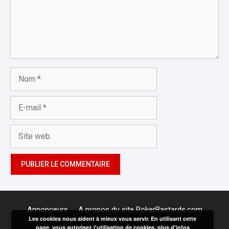
Nom
E-
mail
Site
web
Annonceurs
A propos du site PokerBastards.com
Les cookies nous aident à mieux vous servir. En utilisant cette
Contact
Devenir Contributeur
page, vous autorisez l'utilisation de cookies.
plus d'infos