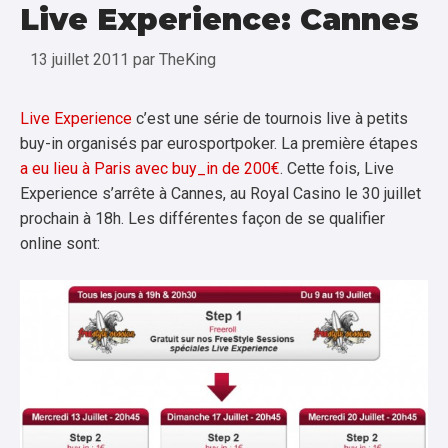
Live Experience: Cannes
13 juillet 2011
par
TheKing
Live Experience
c’est une série de tournois live à petits
buy-in organisés par eurosportpoker. La première étapes
a eu lieu à Paris avec buy_in de 200€
. Cette fois, Live
Experience s’arrête à Cannes, au Royal Casino le 30 juillet
prochain à 18h. Les différentes façon de se qualifier
online sont: