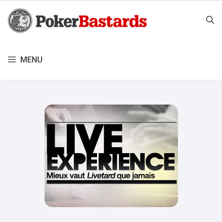
Aller
au
contenu
MENU