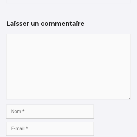
Laisser un commentaire
Commentaire
Nom
E-
mail