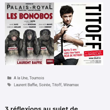
Catégories
A la Une
,
Tournois
Étiquettes
Laurent Baffie
,
Soirée
,
Titoff
,
Winamax
3 réflexions au sujet de