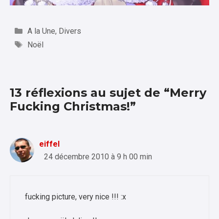
Catégories
A la Une
,
Divers
Étiquettes
Noël
13 réflexions au sujet de “Merry
Fucking Christmas!”
eiffel
24 décembre 2010 à 9 h 00 min
fucking picture, very nice !!! :x