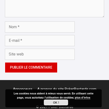
Nom
E-
mail
Site
web
Annonceurs
A propos du site PokerBastards.com
Les cookies nous aident à mieux vous servir. En utilisant cette
Contact
Devenir Contributeur
page, vous autorisez l'utilisation de cookies.
plus d'infos
OK !
© 2021 Poker Bastards