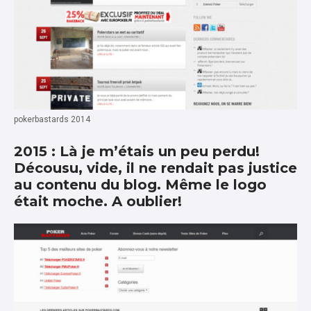
pokerbastards 2014
2015 : Là je m’étais un peu perdu!
Décousu, vide, il ne rendait pas justice
au contenu du blog. Même le logo
était moche. A oublier!