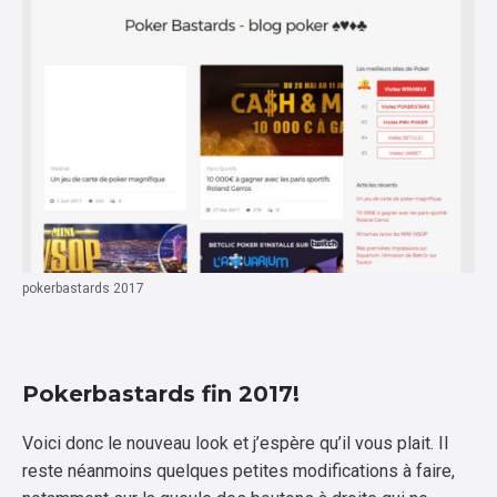
pokerbastards 2017
Pokerbastards fin 2017!
Voici donc le nouveau look et j’espère qu’il vous plait. Il
reste néanmoins quelques petites modifications à faire,