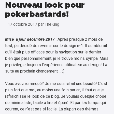
Nouveau look pour
pokerbastards!
17 octobre 2017
par
TheKing
Mise à jour décembre 2017
: Après presque 2 mois de
test, j’ai décidé de revernir sur le design n-1. Il semblerait
qu’il était plus efficace pour la navigation sur le dernier
bien que personnellement, je le trouve moins sympa. Mais
je privilégie toujours l’expérience utilisateur au design! La
suite au prochain changement … ;)
Vous avez remarqué? Je me suis refait une beauté! C’est
plus fort que moi, au moins une fois par an, il faut que je
rafraîchisse le look de ce blog. Je voulais quelque chose
de minimaliste, facile à lire et épuré. Et par les temps qui
courent, ce n’est pas si facile. La plupart des thèmes