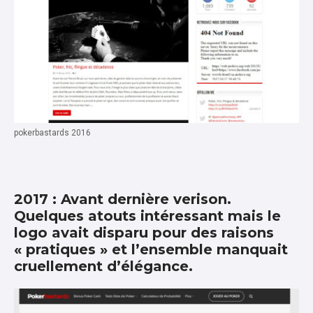
pokerbastards 2016
2017 : Avant dernière verison.
Quelques atouts intéressant mais le
logo avait disparu pour des raisons
« pratiques » et l’ensemble manquait
cruellement d’élégance.