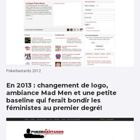
Pokerbastards 2012
En 2013 : changement de logo,
ambiance Mad Men et une petite
baseline qui ferait bondir les
féministes au premier degré!