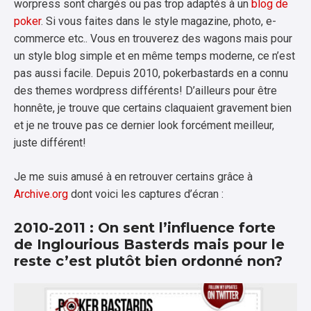
worpress sont chargés ou pas trop adaptés à un
blog de
poker
. Si vous faites dans le style magazine, photo, e-
commerce etc.. Vous en trouverez des wagons mais pour
un style blog simple et en même temps moderne, ce n’est
pas aussi facile. Depuis 2010, pokerbastards en a connu
des themes wordpress différents! D’ailleurs pour être
honnête, je trouve que certains claquaient gravement bien
et je ne trouve pas ce dernier look forcément meilleur,
juste différent!
Je me suis amusé à en retrouver certains grâce à
Archive.org
dont voici les captures d’écran :
2010-2011 : On sent l’influence forte
de Inglourious Basterds mais pour le
reste c’est plutôt bien ordonné non?