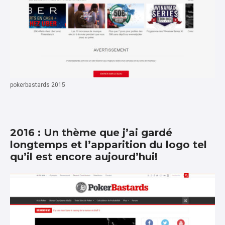
pokerbastards 2015
2016 : Un thème que j’ai gardé
longtemps et l’apparition du logo tel
qu’il est encore aujourd’hui!