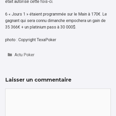
était autorisé cette fois-ci.
6 « Jours 1 » étaient programmée sur le Main à 170€. Le
gagnant qui sera connu dimanche empochera un gain de
35 366€ + un platinium pass à 30 000$.
photo : Copyright TexaPoker
Catégories
Actu Poker
Laisser un commentaire
Commentaire