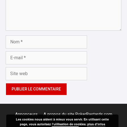
Nom
E-
mail
Site
web
Annonceurs
A propos du site PokerBastards.com
Les cookies nous aident à mieux vous servir. En utilisant cette
Contact
Devenir Contributeur
page, vous autorisez l'utilisation de cookies.
plus d'infos