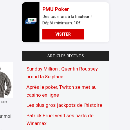
PMU Poker
Des tournois à la hauteur !
Dépôt minimum: 10€
VISITER
ARTICLES RÉCENTS
Sunday Million : Quentin Roussey
prend la 8e place
Après le poker, Twitch se met au
casino en ligne
 Gris
Les plus gros jackpots de l’histoire
Patrick Bruel vend ses parts de
ur moi
Winamax