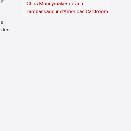
 je
Chris Moneymaker devient
l’ambassadeur d’Americas Cardroom
es
s les