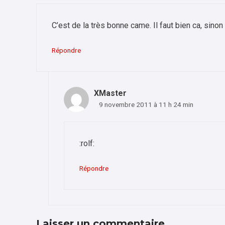
C’est de la très bonne came. Il faut bien ca, sino
Répondre
XMaster
9 novembre 2011 à 11 h 24 min
:rolf:
Répondre
Laisser un commentaire