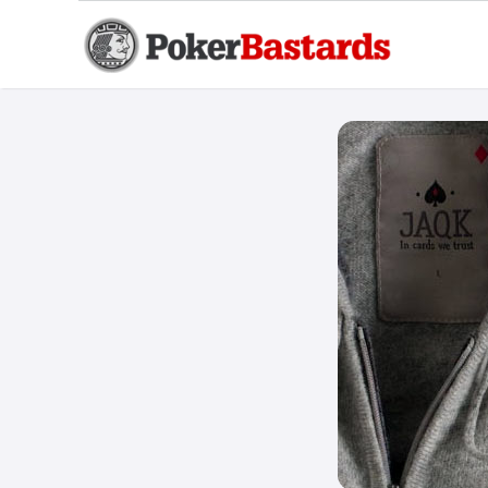
Aller
au
contenu