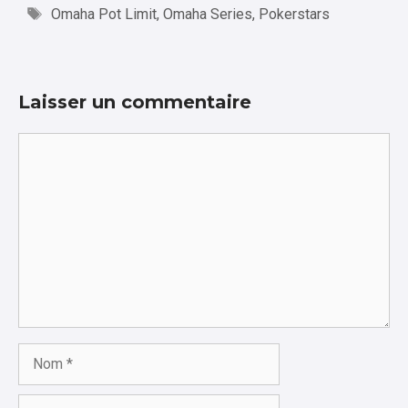
Étiquettes
Omaha Pot Limit
,
Omaha Series
,
Pokerstars
Laisser un commentaire
Commentaire
Nom
E-