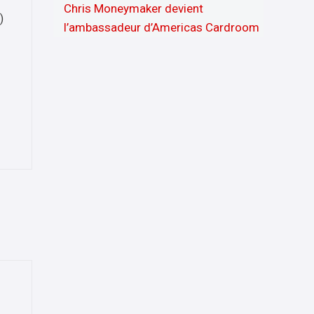
Chris Moneymaker devient
)
l’ambassadeur d’Americas Cardroom