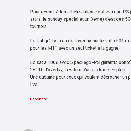
Pour revenir à ton article Julien c’est vrai que PS
stars, le sunday special et un 3eme) c’est des 5
tournois.
Le fait qu’il y ai eu de l’overlay sur le sat à 50€ 
pour les MTT avec un seul ticket à la gagne.
Le sat à 100€ avec 5 packageFPS garantis bénéfi
2811€ d’overlay, la valeur d’un package en plus.
Une aubaine pour ceux qui veulent décrocher un p
live.
Répondre