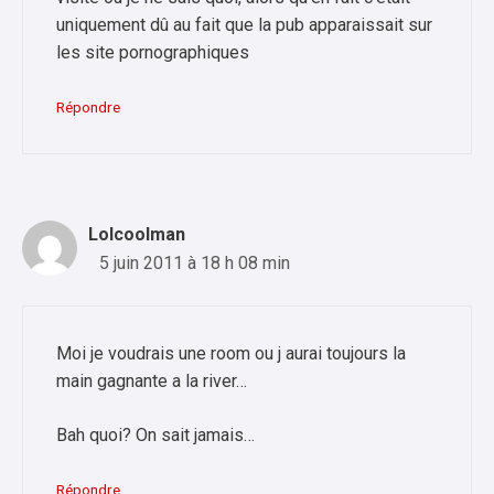
uniquement dû au fait que la pub apparaissait sur
les site pornographiques
Répondre
Lolcoolman
5 juin 2011 à 18 h 08 min
Moi je voudrais une room ou j aurai toujours la
main gagnante a la river…
Bah quoi? On sait jamais…
Répondre