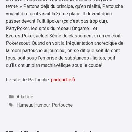
terme
. » Partons déjà du principe, qu’en réalité, Partouche
voulait dire qu’il visait la 3ème place. Il devrait donc
passer devant Fulltiltpoker (ça c’est pas trop dur),
PartyPoker, les sites du réseau Ongame… et
EverestPoker, actuel 3ème du classement si on en croit
Pokerscout. Quand on voit la fréquentation anorexique de
la room partouche aujourd’hui, on se dit que soit ils sont
fous, soit sous l’emprise de substances illicites, soit
qu’ils ont un plan machiavélique sous le coude!
Le site de Partouche:
partouche.fr
Catégories
A la Une
Étiquettes
Humeur
,
Humour
,
Partouche