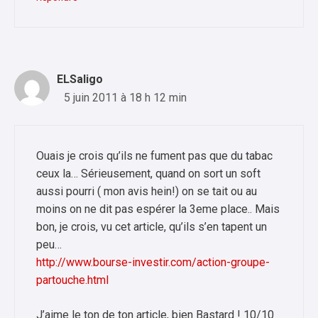
ELSaligo
5 juin 2011 à 18 h 12 min
Ouais je crois qu’ils ne fument pas que du tabac
ceux la… Sérieusement, quand on sort un soft
aussi pourri ( mon avis hein!) on se tait ou au
moins on ne dit pas espérer la 3eme place.. Mais
bon, je crois, vu cet article, qu’ils s’en tapent un
peu…
http://www.bourse-investir.com/action-groupe-
partouche.html
J’aime le ton de ton article, bien Bastard ! 10/10