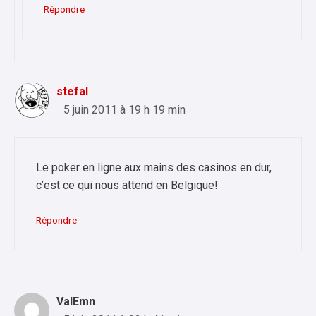
Répondre
stefal
5 juin 2011 à 19 h 19 min
Le poker en ligne aux mains des casinos en dur,
c’est ce qui nous attend en Belgique!
Répondre
ValEmn