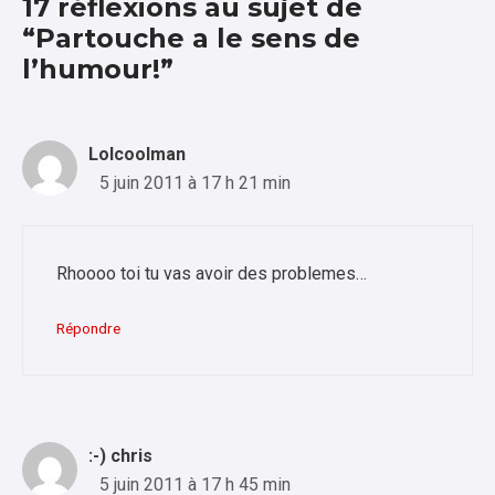
17 réflexions au sujet de
“Partouche a le sens de
l’humour!”
Lolcoolman
5 juin 2011 à 17 h 21 min
Rhoooo toi tu vas avoir des problemes…
Répondre
:-) chris
5 juin 2011 à 17 h 45 min