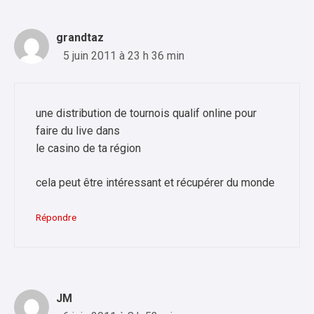
grandtaz
5 juin 2011 à 23 h 36 min
une distribution de tournois qualif online pour
faire du live dans
le casino de ta région
cela peut être intéressant et récupérer du monde
Répondre
JM