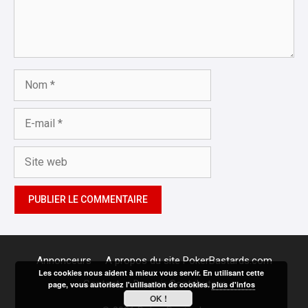
Nom
E-
mail
Site
web
Annonceurs
A propos du site PokerBastards.com
Les cookies nous aident à mieux vous servir. En utilisant cette
Contact
Devenir Contributeur
page, vous autorisez l'utilisation de cookies.
plus d'infos
OK !