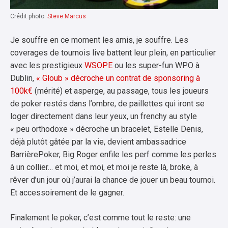
Crédit photo:
Steve Marcus
Je souffre en ce moment les amis, je souffre. Les
coverages de tournois live battent leur plein, en particulier
avec les prestigieux
WSOPE
ou les super-fun WPO à
Dublin,
« Gloub » décroche un contrat de sponsoring à
100k€
(mérité) et asperge, au passage, tous les joueurs
de poker restés dans l’ombre, de paillettes qui iront se
loger directement dans leur yeux, un frenchy au style
« peu orthodoxe » décroche un bracelet, Estelle Denis,
déjà plutôt gâtée par la vie, devient ambassadrice
BarrièrePoker, Big Roger enfile les perf comme les perles
à un collier… et moi, et moi, et moi je reste là, broke, à
rêver d’un jour où j’aurai la chance de jouer un beau tournoi.
Et accessoirement de le gagner.
Finalement le poker, c’est comme tout le reste: une