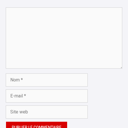
Commentaire
Nom
E-
mail
Site
web