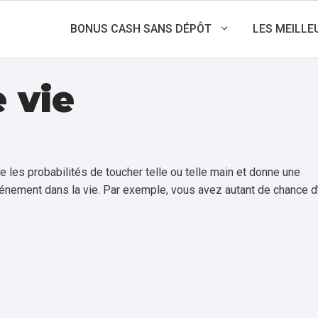
BONUS CASH SANS DÉPÔT
LES MEILLE
 vie
e les probabilités de toucher telle ou telle main et donne une
vénement dans la vie. Par exemple, vous avez autant de chance d