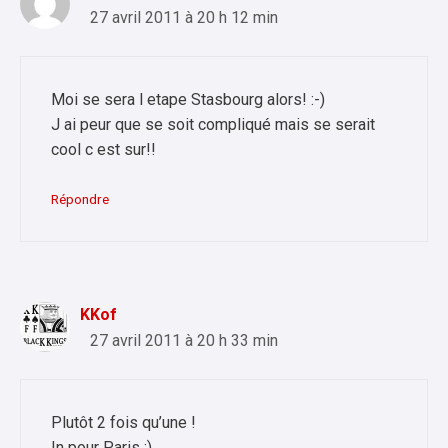
27 avril 2011 à 20 h 12 min
Moi se sera l etape Stasbourg alors! :-)
J ai peur que se soit compliqué mais se serait
cool c est sur!!
Répondre
KKof
27 avril 2011 à 20 h 33 min
Plutôt 2 fois qu’une !
In pour Paris ;)