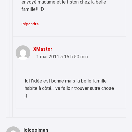
envoyé madame et le fiston chez la belle
famille!! :D
Répondre
XMaster
1 mai 2011 à 16 h 50 min
lol l’idée est bonne mais la belle famille
habite à côté… va falloir trouver autre chose
;)
lolcoolman