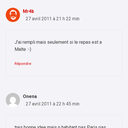
Mr4b
27 avril 2011 à 21 h 22 min
J’ai rempli mais seulement si le repas est a
Malte :-)
Répondre
Onena
27 avril 2011 à 22 h 45 min
tres bonne idee mais n habitant pas Paris pas