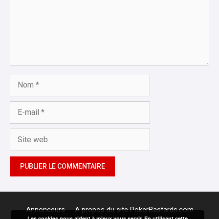
Nom
E-
mail
Site
web
Annonceurs
A propos du site PokerBastards.com
Les cookies nous aident à mieux vous servir. En utilisant cette