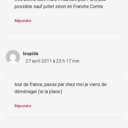
possible sauf juillet sinon en Franche Comte
Répondre
loupida
27 avril 2011 à 23 h 17 min
tour de france, passe par chez moi je viens de
déménager j’ai la place:)
Répondre