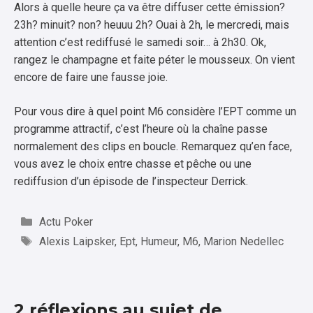
Alors à quelle heure ça va être diffuser cette émission?
23h? minuit? non? heuuu 2h? Ouai à 2h, le mercredi, mais
attention c’est rediffusé le samedi soir… à 2h30. Ok,
rangez le champagne et faite péter le mousseux. On vient
encore de faire une fausse joie.
Pour vous dire à quel point M6 considère l’EPT comme un
programme attractif, c’est l’heure où la chaîne passe
normalement des clips en boucle. Remarquez qu’en face,
vous avez le choix entre chasse et pêche ou une
rediffusion d’un épisode de l’inspecteur Derrick.
Catégories
Actu Poker
Étiquettes
Alexis Laipsker
,
Ept
,
Humeur
,
M6
,
Marion Nedellec
2 réflexions au sujet de