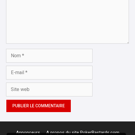
Nom
E-
mail
Site
web
Annonceurs
A propos du site PokerBastards.com