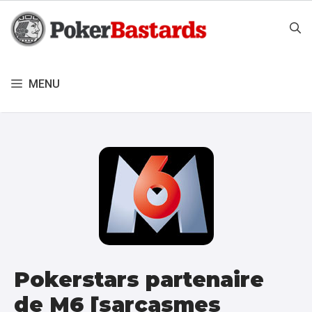
Aller
au
contenu
MENU
Pokerstars partenaire
de M6 [sarcasmes