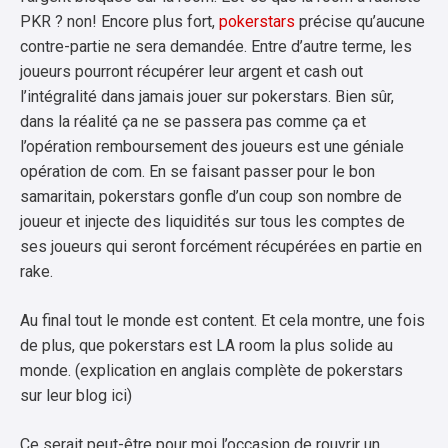
PKR ? non! Encore plus fort,
pokerstars
précise qu’aucune
contre-partie ne sera demandée. Entre d’autre terme, les
joueurs pourront récupérer leur argent et cash out
l’intégralité dans jamais jouer sur pokerstars. Bien sûr,
dans la réalité ça ne se passera pas comme ça et
l’opération remboursement des joueurs est une géniale
opération de com. En se faisant passer pour le bon
samaritain, pokerstars gonfle d’un coup son nombre de
joueur et injecte des liquidités sur tous les comptes de
ses joueurs qui seront forcément récupérées en partie en
rake.
Au final tout le monde est content. Et cela montre, une fois
de plus, que pokerstars est LA room la plus solide au
monde. (explication en anglais complète de pokerstars
sur leur blog ici)
Ce serait peut-être pour moi l’occasion de rouvrir un