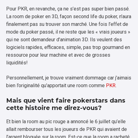
Pour PKR, en revanche, ça ne s’est pas super bien passé.
La room de poker en 3D, façon second life du poker, n’aura
finalement pas su trouver son marché. Une fois l’effet de
mode du poker passé, il ne reste que les « vrais joueurs »
qui ne sont demandeur d’animation 3D. Ils veulent des
logiciels rapides, efficaces, simple, pas trop gourmand en
ressource pour leur machine et avec de grosses
liquidités!
Personnellement, je trouve vraiment dommage car j’aimais
bien l’originalité qu’apportait une room comme
PKR
.
Mais que vient faire pokerstars dans
cette histoire me direz-vous?
Et bien la room au pic rouge a annoncé le 6 juillet qu’elle
allait rembourser tous les joueurs de PKR qui avaient de
l’argent bloquée sur la room. Est-ce que la room a racheté