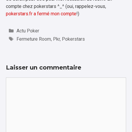
compte chez pokerstars ^_^ (oui, rappelez-vous,
pokerstars.fr a fermé mon compte
!)
Catégories
Actu Poker
Étiquettes
Fermeture Room
,
Pkr
,
Pokerstars
Laisser un commentaire
Commentaire