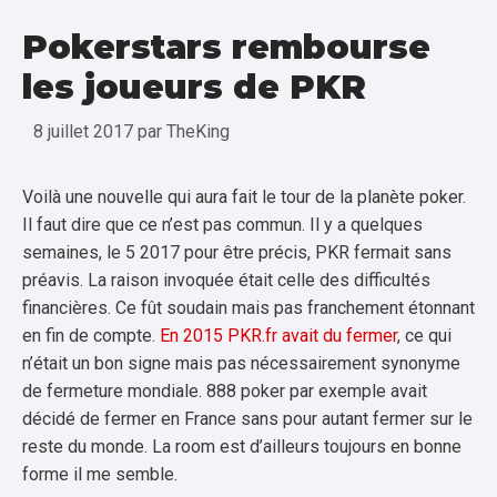
Pokerstars rembourse
les joueurs de PKR
8 juillet 2017
par
TheKing
Voilà une nouvelle qui aura fait le tour de la planète poker.
Il faut dire que ce n’est pas commun. Il y a quelques
semaines, le 5 2017 pour être précis, PKR fermait sans
préavis. La raison invoquée était celle des difficultés
financières. Ce fût soudain mais pas franchement étonnant
en fin de compte.
En 2015 PKR.fr avait du fermer
, ce qui
n’était un bon signe mais pas nécessairement synonyme
de fermeture mondiale. 888 poker par exemple avait
décidé de fermer en France sans pour autant fermer sur le
reste du monde. La room est d’ailleurs toujours en bonne
forme il me semble.