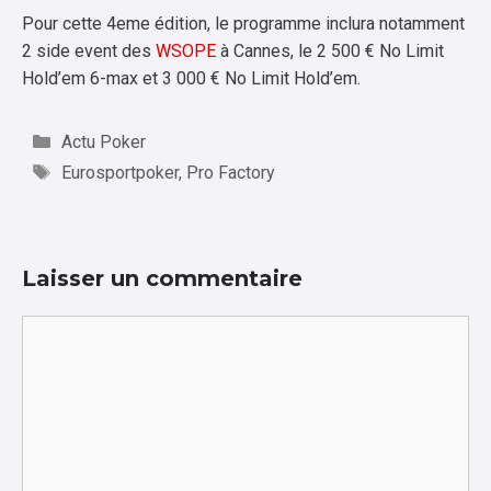
Pour cette 4eme édition, le programme inclura notamment
2 side event des
WSOPE
à Cannes, le
2 500 € No Limit
Hold’em 6-max et 3 000 € No Limit Hold’em.
Catégories
Actu Poker
Étiquettes
Eurosportpoker
,
Pro Factory
Laisser un commentaire
Commentaire