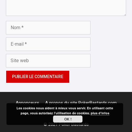
Nom
E-
mail
Site
web
Annonceurs
A propos du site PokerBastards.com
Les cookies nous aident à mieux vous servir. En utilisant cette
Contact
Devenir Contributeur
page, vous autorisez l'utilisation de cookies.
plus d'infos
OK !
© 2021 Poker Bastards