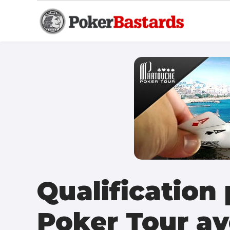
Aller
au
contenu
Qualification
Poker Tour av