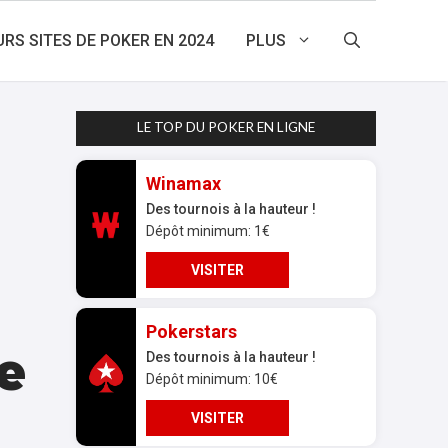
URS SITES DE POKER EN 2024
PLUS
LE TOP DU POKER EN LIGNE
Winamax
Des tournois à la hauteur !
Dépôt minimum: 1€
VISITER
Pokerstars
e
Des tournois à la hauteur !
Dépôt minimum: 10€
VISITER