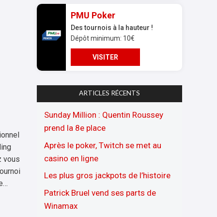
PMU Poker
Des tournois à la hauteur !
Dépôt minimum: 10€
VISITER
ARTICLES RÉCENTS
Sunday Million : Quentin Roussey
prend la 8e place
ionnel
Après le poker, Twitch se met au
ding
casino en ligne
z vous
tournoi
Les plus gros jackpots de l’histoire
re…
Patrick Bruel vend ses parts de
Winamax