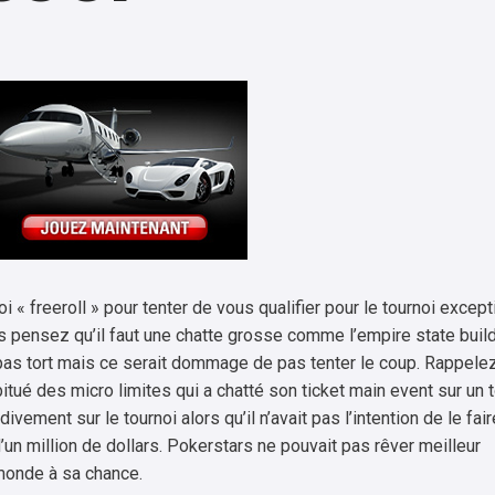
« freeroll » pour tenter de vous qualifier pour le tournoi except
s pensez qu’il faut une chatte grosse comme l’empire state buil
 pas tort mais ce serait dommage de pas tenter le coup. Rappele
tué des micro limites qui a chatté son ticket main event sur un 
vement sur le tournoi alors qu’il n’avait pas l’intention de le fai
’un million de dollars. Pokerstars ne pouvait pas rêver meilleur
 monde à sa chance.