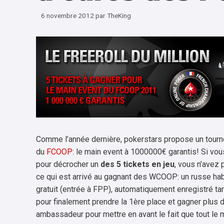
6 novembre 2012
par
TheKing
Comme l’année dernière, pokerstars propose un tournoi 
du
FCOOP
: le main event à 1000000€ garantis! Si vou
pour décrocher un
des 5 tickets en jeu
, vous n’avez
ce qui est arrivé au gagnant des WCOOP: un russe habi
gratuit (entrée à FPP), automatiquement enregistré tardi
pour finalement prendre la 1ère place et gagner plus d
ambassadeur pour mettre en avant le fait que tout le