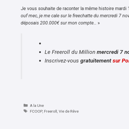
Je vous souhaite de raconter la même histoire mardi 
ouf mec, je me cale sur le freechatte du mercredi 7 no
déposais 200.000€ sur mon compte…
»
Le Freeroll du Million
mercredi 7 n
Inscrivez-vous
gratuitement
sur Po
Catégories
A la Une
Étiquettes
FCOOP
,
Freeroll
,
Vie de Rêve