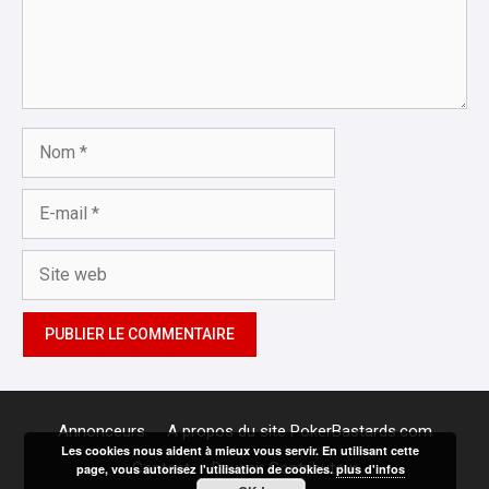
Nom
E-
mail
Site
web
Annonceurs
A propos du site PokerBastards.com
Les cookies nous aident à mieux vous servir. En utilisant cette
Contact
Devenir Contributeur
page, vous autorisez l'utilisation de cookies.
plus d'infos