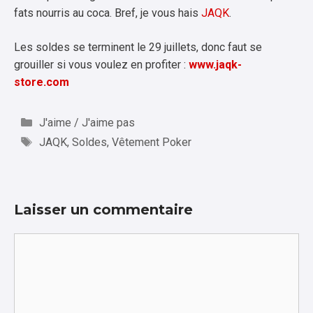
fats nourris au coca. Bref, je vous hais
JAQK
.
Les soldes se terminent le 29 juillets, donc faut se
grouiller si vous voulez en profiter :
www.jaqk-
store.com
Catégories
J'aime / J'aime pas
Étiquettes
JAQK
,
Soldes
,
Vêtement Poker
Laisser un commentaire
Commentaire