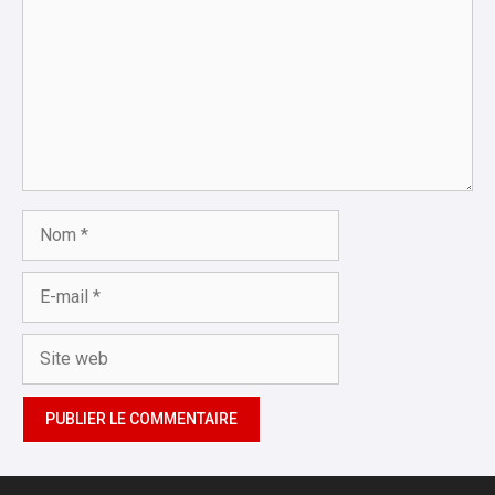
Nom
E-
mail
Site
web