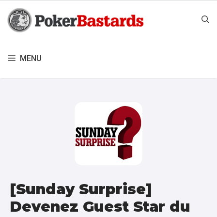
Aller
au
contenu
MENU
[Sunday Surprise]
Devenez Guest Star du