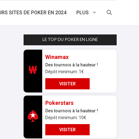
URS SITES DE POKER EN 2024
PLUS
LE TOP DU POKER EN LIGNE
Winamax
Des tournois à la hauteur !
Dépôt minimum: 1€
VISITER
Pokerstars
Des tournois à la hauteur !
Dépôt minimum: 10€
VISITER