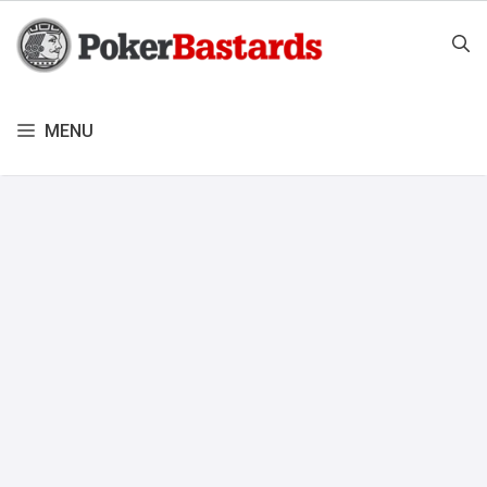
Aller
au
contenu
MENU