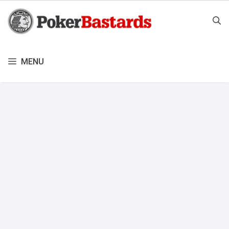
Aller
au
contenu
MENU
2 septembre 2016
par
TheKing
Pinkman Vs Ronaldo
Ca va être court mais ça va être bon. Je prends la peine de vous partager
ça car il y Aaron dedans. Et non, ce …
lire la suite