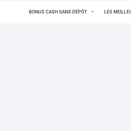
BONUS CASH SANS DÉPÔT
LES MEILLE
 « ma vie de
er ma souffrance. Je sais que