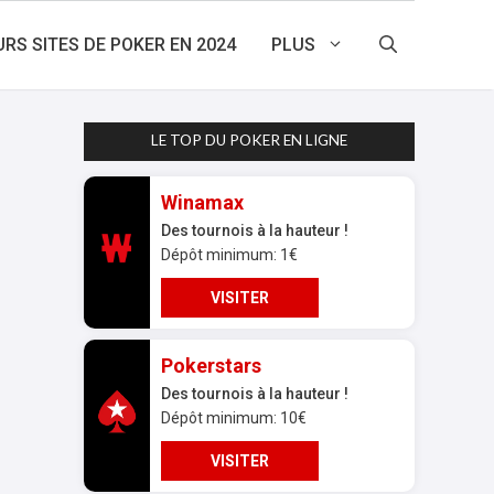
URS SITES DE POKER EN 2024
PLUS
LE TOP DU POKER EN LIGNE
Winamax
Des tournois à la hauteur !
Dépôt minimum: 1€
VISITER
Pokerstars
Des tournois à la hauteur !
Dépôt minimum: 10€
VISITER