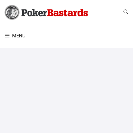
Aller
au
contenu
MENU