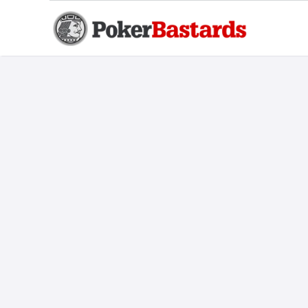
Aller
au
contenu
15 mai 2012
par
TheKing