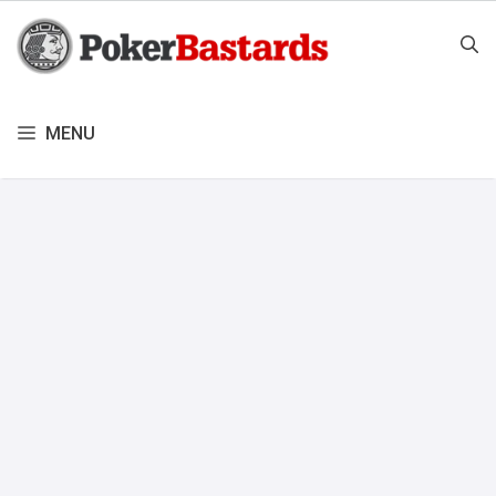
Aller
au
contenu
MENU
15 mars 2011
par
TheKing
En direct de Bruxelles DAY 1
Hourra, j’ai une connexion! Bon ok, je la paye un bras (10€ la journée)
mais au moins je peux venir vous dire 2 mots avant …
lire la suite