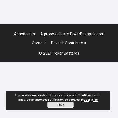
Catégories
A la Une
,
CR Tournoi
Étiquettes
Bruxelles
,
Heads Up Poker
Annonceurs
A propos du site PokerBastards.com
Contact
Devenir Contributeur
© 2021 Poker Bastards
Les cookies nous aident à mieux vous servir. En utilisant cette
page, vous autorisez l'utilisation de cookies.
plus d'infos
OK !