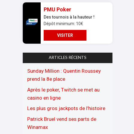
PMU Poker
Des tournois à la hauteur !
Dépôt minimum: 10€
VISITER
ARTICLES RÉCENTS
Sunday Million : Quentin Roussey
prend la 8e place
Après le poker, Twitch se met au
casino en ligne
Les plus gros jackpots de l’histoire
Patrick Bruel vend ses parts de
Winamax