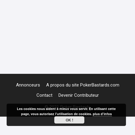
Jetpok: Défiez des célébrités
sur les tables de TurboPoker !
Avec Jetpok, Turbopoker se met au tournoi bounty. La room a rassemblé
une brochette de « stars » qu’il conviendrait plutôt d’appeler « people ». Il
s’agit de : …
lire la suite
Catégories
Actu Poker
,
Tournois
Étiquettes
Bounty
,
Célébrités
,
People
,
turbopoker
Annonceurs
A propos du site PokerBastards.com
Contact
Devenir Contributeur
© 2021 Poker Bastards
Les cookies nous aident à mieux vous servir. En utilisant cette
page, vous autorisez l'utilisation de cookies.
plus d'infos
OK !