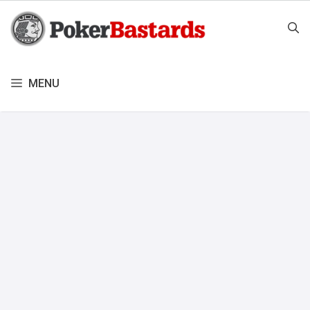
Aller
au
contenu
MENU
17 mai 2013
par
TheKing