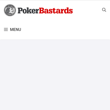
Aller
au
contenu
MENU