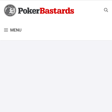
Aller
au
contenu
MENU
21 mars 2020
par
TheKing
Meilleur bonus poker :
comment obtenir l’offre la plus
intéressante ?
Vous désirez profiter du meilleur bonus poker mais vous ne savez pas