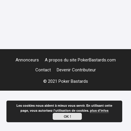
où le trouver ? Cela tombe bien, nous allons vous aider à trouver …
lire la
suite
Catégories
A la Une
,
Actu Poker
Étiquettes
Bonus Winamax
,
Codiv19
,
Coronavirus
Annonceurs
A propos du site PokerBastards.com
Contact
Devenir Contributeur
© 2021 Poker Bastards
Les cookies nous aident à mieux vous servir. En utilisant cette
page, vous autorisez l'utilisation de cookies.
plus d'infos
OK !