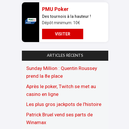
PMU Poker
Des tournois à la hauteur !
Dépôt minimum: 10€
VISITER
ARTICLES RÉCENTS
Sunday Million : Quentin Roussey
prend la 8e place
Après le poker, Twitch se met au
casino en ligne
Les plus gros jackpots de l’histoire
Patrick Bruel vend ses parts de
Winamax