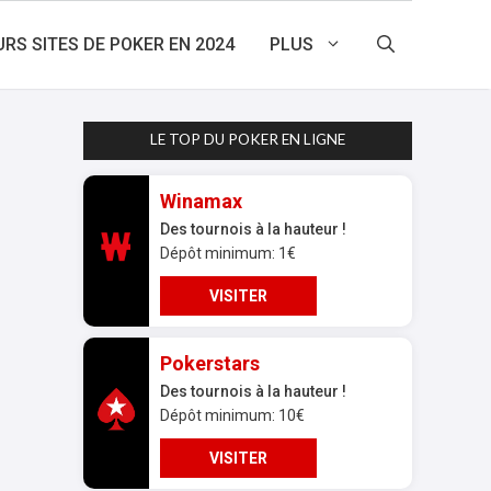
URS SITES DE POKER EN 2024
PLUS
LE TOP DU POKER EN LIGNE
Winamax
Des tournois à la hauteur !
Dépôt minimum: 1€
VISITER
Pokerstars
Des tournois à la hauteur !
Dépôt minimum: 10€
VISITER