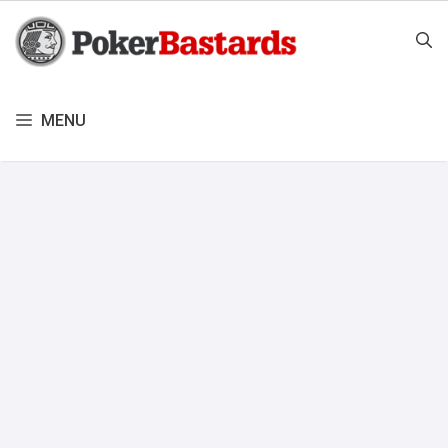
Aller
au
contenu
MENU
9 février 2010
par
TheKing
La montre qu’il me faut!
Je voue une passion sans limite pour les montres. Ma bankroll ne me
permet pas encore d’investir dans ce belles pièces d’horlogerie de luxe
mais …
lire la suite