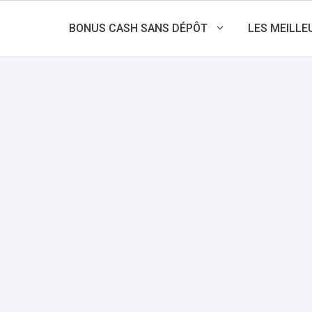
BONUS CASH SANS DÉPÔT
LES MEILLE