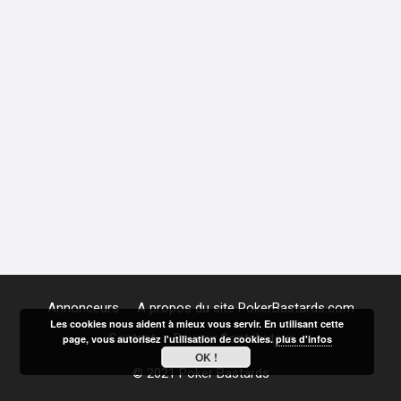
13 août 2018
par
TheKing
Kevin Hart pour changer l’image
du poker?
Vu récemment dans Jumanji, Bienvenue dans la Jungle aux côtés de
« The Rock », dans Les Liens Sacrés, Scarie Movie 4 ou encore Match
Retour, Kevin Hart est ce que l’on appelle un stand-up …
lire la suite
Catégories
Actu Poker
Étiquettes
Kevin Hart
,
Pokerstars
Annonceurs
A propos du site PokerBastards.com
Les cookies nous aident à mieux vous servir. En utilisant cette
Contact
Devenir Contributeur
page, vous autorisez l'utilisation de cookies.
plus d'infos
OK !
© 2021 Poker Bastards