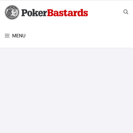
Aller
au
contenu
MENU