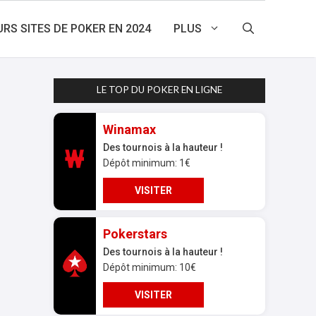
URS SITES DE POKER EN 2024
PLUS
LE TOP DU POKER EN LIGNE
Winamax
Des tournois à la hauteur !
Dépôt minimum: 1€
VISITER
Pokerstars
Des tournois à la hauteur !
Dépôt minimum: 10€
VISITER