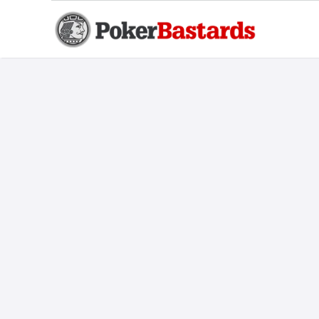
Aller
au
contenu