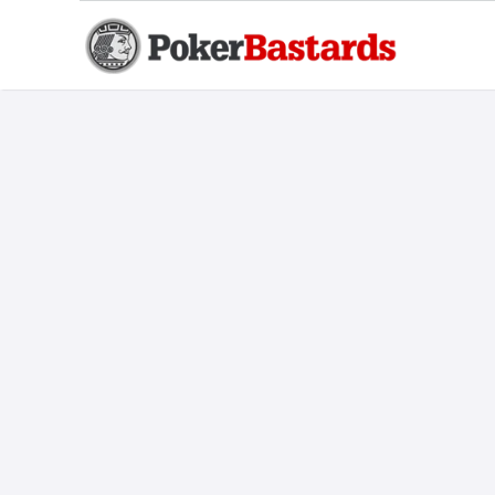
Aller
au
contenu